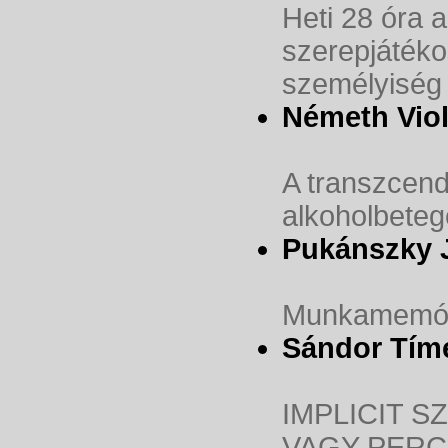
Heti 28 óra a
szerepjátéko
személyiség 
Németh Vio
A transzcen
alkoholbeteg
Pukánszky 
Munkamemóri
Sándor Tím
IMPLICIT 
VAGY PERC