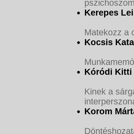
pszichoszom
Kerepes Lei
Matekozz a c
Kocsis Kata
Munkamemóri
Kóródi Kitti
Kinek a sárgá
interperszoná
Korom Márt
Döntéshozata