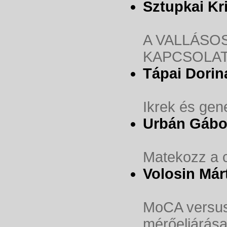
Sztupkai Kr
A VALLÁSO
KAPCSOLA
Tápai Dorin
Ikrek és gen
Urbán Gábo
Matekozz a c
Volosin Már
MoCA versus
mérőeljárása