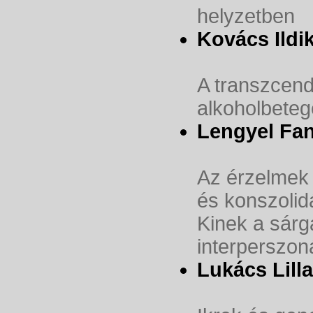
helyzetben
Kovács Ildi
A transzcen
alkoholbeteg
Lengyel Fan
Az érzelmek 
és konszolid
Kinek a sárg
interperszoná
Lukács Lilla