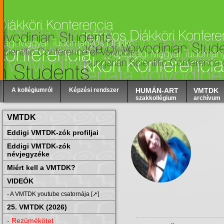
A kollégiumról
Képzési rendszer
HUMÁN-ART
VMTDK
szakkollégium
archívum
VMTDK
Eddigi VMTDK-zók profiljai
Eddigi VMTDK-zók
névjegyzéke
Miért kell a VMTDK?
VIDEÓK
- A VMTDK youtube csatornája [➚]
25. VMTDK (2026)
- Rezümékötet