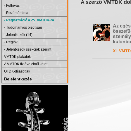
A szerző VMTDK dol
- Felhívás
- Rezüméminta
- Regisztráció a 25. VMTDK-ra
Az egés
- Tudományos bizottság
összefü
- Jelentkezők (14)
személy
különbö
- Régiók
- Jelentkezők szekciók szerint
XI. VMTD
VMTDK plakátok
A VMTDK tíz éve című kötet
OTDK-díjazottak
Bejelentkezés