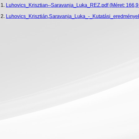
Luhovics_Krisztian--Saravanja_Luka_REZ.pdf
(Méret: 166,9
Luhovics_Krisztián,Saravanja_Luka_-_Kutatási_eredmények