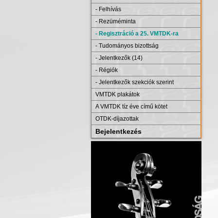
- Felhívás
- Rezüméminta
- Regisztráció a 25. VMTDK-ra
- Tudományos bizottság
- Jelentkezők (14)
- Régiók
- Jelentkezők szekciók szerint
VMTDK plakátok
A VMTDK tíz éve című kötet
OTDK-díjazottak
Bejelentkezés