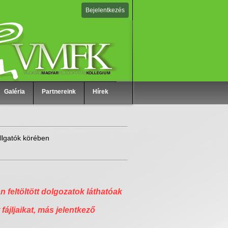
Bejelentkezés
Galéria
Partnereink
Hírek
llgatók körében
n feltöltött dolgozatok láthatóak
 fájljaikat, más jelentkező