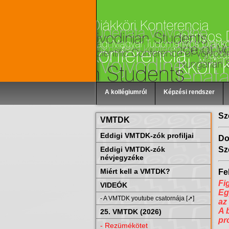
A kollégiumról
Képzési rendszer
Sz
VMTDK
Eddigi VMTDK-zók profiljai
Do
Eddigi VMTDK-zók
Sz
névjegyzéke
Miért kell a VMTDK?
Fel
Fi
VIDEÓK
Eg
- A VMTDK youtube csatornája [➚]
az
A 
25. VMTDK (2026)
pr
- Rezümékötet