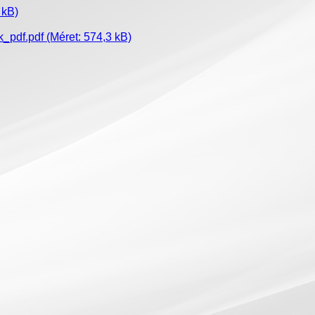
 kB)
_pdf.pdf
(Méret: 574,3 kB)