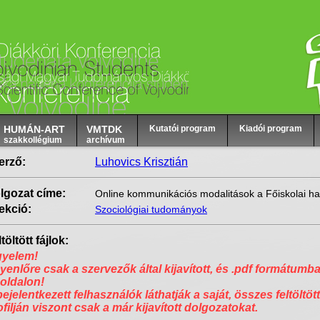
HUMÁN-ART
VMTDK
Kutatói program
Kiadói program
szakkollégium
archívum
erző:
Luhovics Krisztián
lgozat címe:
Online kommunikációs modalitások a Főiskolai ha
ekció:
Szociológiai tudományok
töltött fájlok:
gyelem!
yenlőre csak a szervezők által kijavított, és .pdf formátumba
 oldalon!
bejelentkezett felhasználók láthatják a saját, összes feltöltött
ofilján viszont csak a már kijavított dolgozatokat.