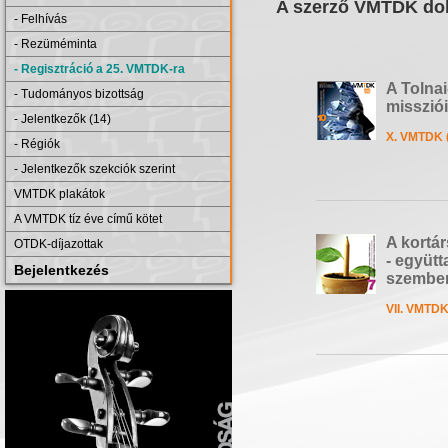
A szerző VMTDK dol
- Felhívás
- Rezüméminta
- Regisztráció a 25. VMTDK-ra
A Tolna
- Tudományos bizottság
misszió
- Jelentkezők (14)
X. VMTDK 
- Régiók
- Jelentkezők szekciók szerint
VMTDK plakátok
A VMTDK tíz éve című kötet
A kortá
OTDK-díjazottak
- együtt
Bejelentkezés
szembe
VII. VMTDK