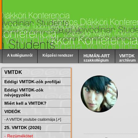
A kollégiumról
Képzési rendszer
HUMÁN-ART
VMTDK
szakkollégium
archívum
VMTDK
Eddigi VMTDK-zók profiljai
Eddigi VMTDK-zók
névjegyzéke
Miért kell a VMTDK?
VIDEÓK
- A VMTDK youtube csatornája [➚]
25. VMTDK (2026)
- Rezümékötet